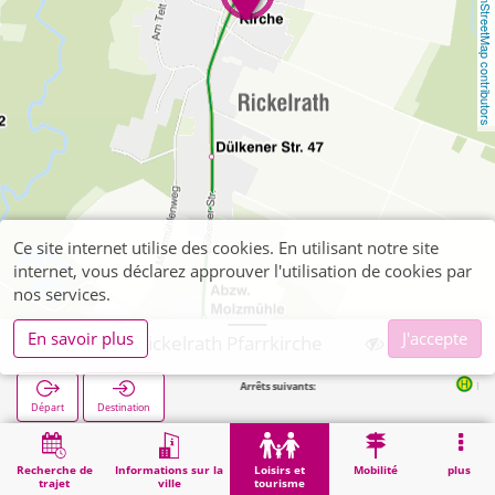
OpenStreetMap contributors
Ce site internet utilise des cookies. En utilisant notre site
internet, vous déclarez approuver l'utilisation de cookies par
nos services.
En savoir plus
J'accepte
Wegberg, Rickelrath Pfarrkirche
Arrêts suivants:
Rickelrath Ki
Départ
Destination
Démarrage
Loisirs et tourisme
Curiosité
Wegberg, Rickelrath Pfarrkirche
Recherche de
Informations sur la
Loisirs et
Mobilité
plus
trajet
ville
tourisme