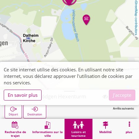
OpenStreetMap contributors
Ce site internet utilise des cookies. En utilisant notre site
internet, vous déclarez approuver l'utilisation de cookies par
nos services.
En savoir plus
J'accepte
Wegberg, Rödgen Hexenturm
Arrêts suivants:
Départ
Destination
Démarrage
Loisirs et tourisme
Curiosité
Wegberg, Rödgen Hexenturm
Recherche de
Informations sur la
Loisirs et
Mobilité
plus
trajet
ville
tourisme