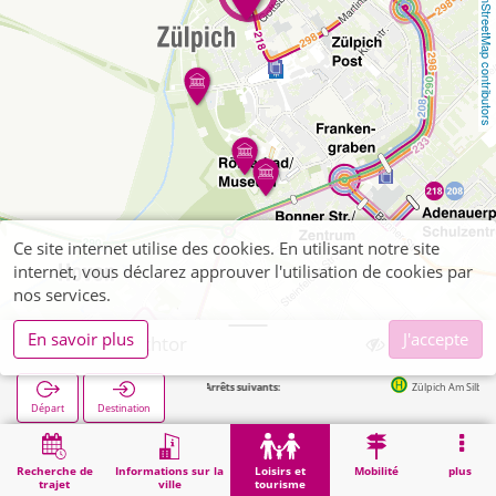
OpenStreetMap contributors
Ce site internet utilise des cookies. En utilisant notre site
internet, vous déclarez approuver l'utilisation de cookies par
nos services.
En savoir plus
J'accepte
Zülpich, Bachtor
Arrêts suivants:
Zülpich Am Silberberg in 2
Départ
Destination
Démarrage
Loisirs et tourisme
Curiosité
Zülpich, Bachtor
Recherche de
Informations sur la
Loisirs et
Mobilité
plus
trajet
ville
tourisme