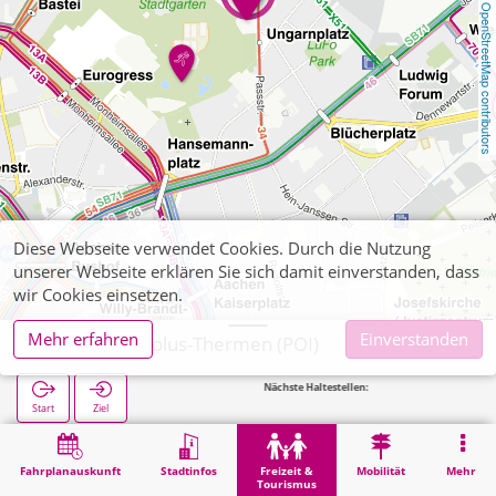
OpenStreetMap contributors
Diese Webseite verwendet Cookies. Durch die Nutzung
unserer Webseite erklären Sie sich damit einverstanden, dass
wir Cookies einsetzen.
Mehr erfahren
Einverstanden
Aachen, Carolus-Thermen (POI)
Nächste Haltestellen:
Carolus
Start
Ziel
Start
Freizeit & Tourismus
Sport
Aachen, Carolus-Thermen (POI)
Fahrplanauskunft
Stadtinfos
Freizeit &
Mobilität
Mehr
Tourismus