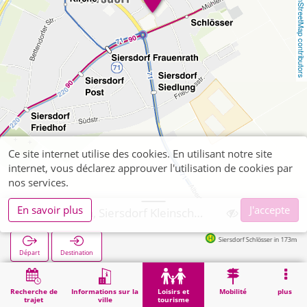
OpenStreetMap contributors
Ce site internet utilise des cookies. En utilisant notre site
internet, vous déclarez approuver l'utilisation de cookies par
nos services.
En savoir plus
J'accepte
Aldenhoven, Siersdorf Kleinschwimmhalle Siersdorf
Siersdorf Schlösser in 173m
Départ
Destination
Démarrage
Loisirs et tourisme
Sport
Aldenhoven, Siersdorf Kleinschwimmhalle Siersdorf
Recherche de
Informations sur la
Loisirs et
Mobilité
plus
trajet
ville
tourisme