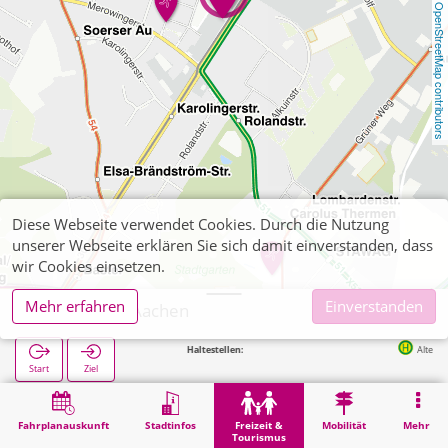
OpenStreetMap contributors
Diese Webseite verwendet Cookies. Durch die Nutzung
unserer Webseite erklären Sie sich damit einverstanden, dass
wir Cookies einsetzen.
Mehr erfahren
Einverstanden
Alemannia Aachen
Nächste Haltestellen:
Alter Tivoli in 9
Start
Ziel
Start
Freizeit & Tourismus
Sport
Alemannia Aachen
Fahrplanauskunft
Stadtinfos
Freizeit &
Mobilität
Mehr
Tourismus