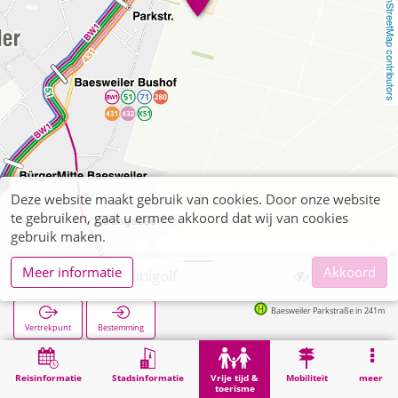
OpenStreetMap contributors
Deze website maakt gebruik van cookies. Door onze website
te gebruiken, gaat u ermee akkoord dat wij van cookies
gebruik maken.
Meer informatie
Akkoord
Baesweiler, Minigolf
Baesweiler Parkstraße in 241m
Vertrekpunt
Bestemming
Start
Vrije tijd & toerisme
Sport
Baesweiler, Minigolf
Reisinformatie
Stadsinformatie
Vrije tijd &
Mobiliteit
meer
toerisme