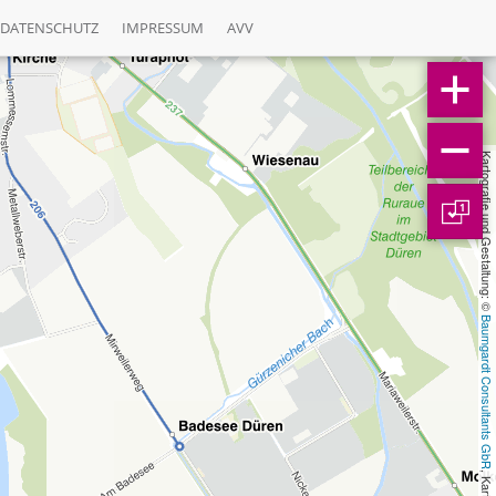
DATENSCHUTZ
IMPRESSUM
AVV
Kartografie und Gestaltung: © 
1
Baumgardt Consultants GbR