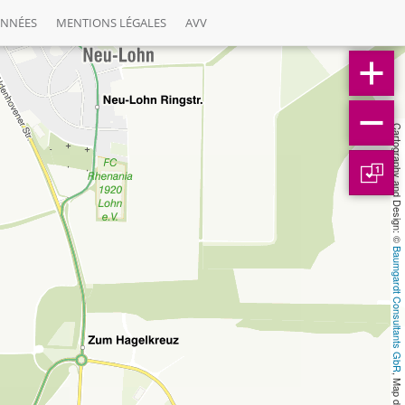
ONNÉES
MENTIONS LÉGALES
AVV
Cartography and Design: © 
1
Baumgardt Consultants GbR
, Map data: © 