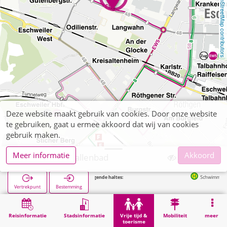
OpenStreetMap contributors
Deze website maakt gebruik van cookies. Door onze website
te gebruiken, gaat u ermee akkoord dat wij van cookies
gebruik maken.
Meer informatie
Akkoord
Eschweiler, Hallenbad
Volgende haltes:
Schwimmhalle in 129
Vertrekpunt
Bestemming
Start
Vrije tijd & toerisme
Sport
Eschweiler, Hallenbad
Reisinformatie
Stadsinformatie
Vrije tijd &
Mobiliteit
meer
toerisme