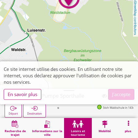
OpenStreetMap contributors
Ce site internet utilise des cookies. En utilisant notre site
internet, vous déclarez approuver l'utilisation de cookies par
nos services.
En savoir plus
J'accepte
Eschweiler, Pumpe Sporthalle
Stich Waldschule in 143m
Départ
Destination
Démarrage
Loisirs et tourisme
Sport
Eschweiler, Pumpe Sporthalle
Recherche de
Informations sur la
Loisirs et
Mobilité
plus
trajet
ville
tourisme