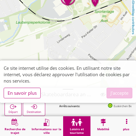
OpenStreetMap contributors
Ce site internet utilise des cookies. En utilisant notre site
internet, vous déclarez approuver l'utilisation de cookies par
nos services.
En savoir plus
J'accepte
Euskirchen, Skateboardarea an der Marienschule
Arrêts suivants:
Euskirchen Berufskolleg in 
Départ
Destination
Démarrage
Loisirs et tourisme
Sport
Euskirchen, Skateboardarea an der Marienschule
Recherche de
Informations sur la
Loisirs et
Mobilité
plus
trajet
ville
tourisme