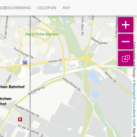
NSBESCHERMING
COLOFON
AVV
Cartography and Design: © 
1
Baumgardt Consultants GbR
, Map data: © 