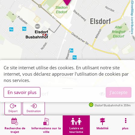
OpenStreetMap contributors
Ce site internet utilise des cookies. En utilisant notre site
internet, vous déclarez approuver l'utilisation de cookies par
nos services.
En savoir plus
J'accepte
Freibad Elsdorf
Elsdorf Busbahnhof in 359m
Départ
Destination
Démarrage
Loisirs et tourisme
Sport
Freibad Elsdorf
Recherche de
Informations sur la
Loisirs et
Mobilité
plus
trajet
ville
tourisme