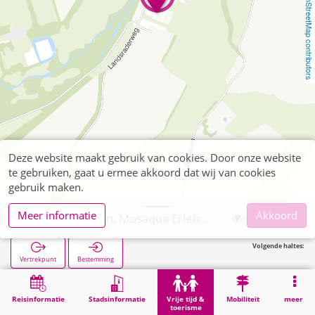
OpenStreetMap contributors
Deze website maakt gebruik van cookies. Door onze website
te gebruiken, gaat u ermee akkoord dat wij van cookies
gebruik maken.
Meer informatie
Akkoord
Gulpen-Wittem, Mosaqua Erlebnisbad Gulpen
Volgende haltes:
Vertrekpunt
Bestemming
Start
Vrije tijd & toerisme
Sport
Gulpen-Wittem, Mosaqua Erlebnisbad Gulpen
Reisinformatie
Stadsinformatie
Vrije tijd &
Mobiliteit
meer
toerisme