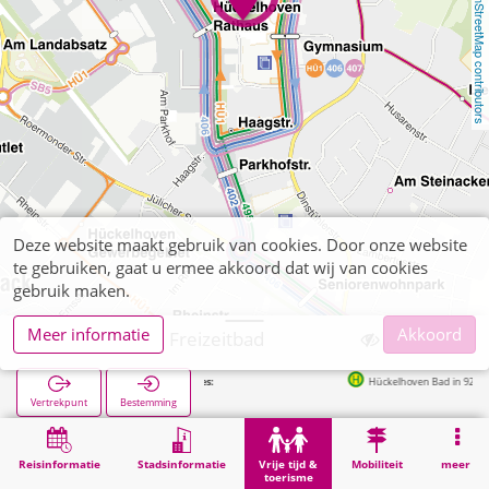
OpenStreetMap contributors
Deze website maakt gebruik van cookies. Door onze website
te gebruiken, gaat u ermee akkoord dat wij van cookies
gebruik maken.
Meer informatie
Akkoord
Hückelhoven, Freizeitbad
Volgende haltes:
Hückelhoven Bad in 92m
Vertrekpunt
Bestemming
Start
Vrije tijd & toerisme
Sport
Hückelhoven, Freizeitbad
Reisinformatie
Stadsinformatie
Vrije tijd &
Mobiliteit
meer
toerisme