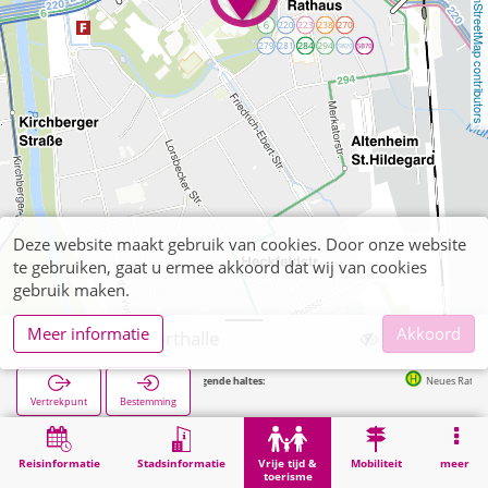
OpenStreetMap contributors
Deze website maakt gebruik van cookies. Door onze website
te gebruiken, gaat u ermee akkoord dat wij van cookies
gebruik maken.
Meer informatie
Akkoord
Jülich, Kreisporthalle
Volgende haltes:
Neues Rathaus in 146
Vertrekpunt
Bestemming
Start
Vrije tijd & toerisme
Sport
Jülich, Kreisporthalle
Reisinformatie
Stadsinformatie
Vrije tijd &
Mobiliteit
meer
toerisme