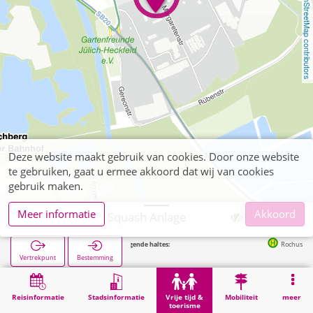
OpenStreetMap contributors
Deze website maakt gebruik van cookies. Door onze website
te gebruiken, gaat u ermee akkoord dat wij van cookies
gebruik maken.
Meer informatie
Akkoord
Jülich, Rochus Squash Anlage
Volgende haltes:
Rochusstraße in 81
Vertrekpunt
Bestemming
Start
Vrije tijd & toerisme
Sport
Jülich, Rochus Squash Anlage
Reisinformatie
Stadsinformatie
Vrije tijd &
Mobiliteit
meer
toerisme