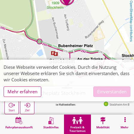
OpenStreetMap contributors
Diese Webseite verwendet Cookies. Durch die Nutzung
unserer Webseite erklären Sie sich damit einverstanden, dass
wir Cookies einsetzen.
Mehr erfahren
Einverstanden
Kreuzau, Ascheplatz Stockheim
Nächste Haltestellen:
Stockheim Am Burgholz in 
Start
Ziel
Start
Freizeit & Tourismus
Sport
Kreuzau, Ascheplatz Stockheim
Fahrplanauskunft
Stadtinfos
Freizeit &
Mobilität
Mehr
Tourismus