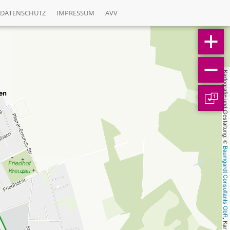
DATENSCHUTZ
IMPRESSUM
AVV
Kartografie und Gestaltung: © 
1
Baumgardt Consultants GbR