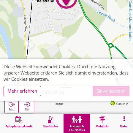
OpenStreetMap contributors
Diese Webseite verwendet Cookies. Durch die Nutzung
unserer Webseite erklären Sie sich damit einverstanden, dass
wir Cookies einsetzen.
Mehr erfahren
Einverstanden
Kreuzau, Stadion (POI)
Nächste Haltestellen:
Stadion in 258m
Start
Ziel
Start
Freizeit & Tourismus
Sport
Kreuzau, Stadion (POI)
Fahrplanauskunft
Stadtinfos
Freizeit &
Mobilität
Mehr
Tourismus