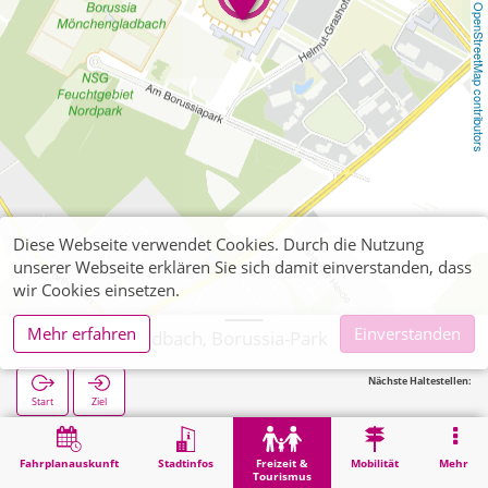
OpenStreetMap contributors
Diese Webseite verwendet Cookies. Durch die Nutzung
unserer Webseite erklären Sie sich damit einverstanden, dass
wir Cookies einsetzen.
Mehr erfahren
Einverstanden
Mönchengladbach, Borussia-Park
Nächste Haltestellen:
Start
Ziel
Start
Freizeit & Tourismus
Sport
Mönchengladbach, Borussia-Park
Fahrplanauskunft
Stadtinfos
Freizeit &
Mobilität
Mehr
Tourismus