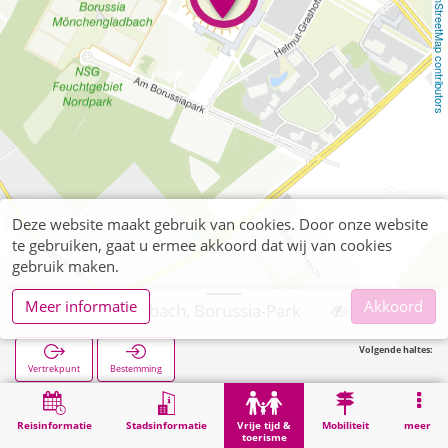
OpenStreetMap contributors
Deze website maakt gebruik van cookies. Door onze website
te gebruiken, gaat u ermee akkoord dat wij van cookies
gebruik maken.
Meer informatie
Akkoord
Mönchengladbach, Borussia-Park
Volgende haltes:
Vertrekpunt
Bestemming
Start
Vrije tijd & toerisme
Sport
Mönchengladbach, Borussia-Park
Reisinformatie
Stadsinformatie
Vrije tijd &
Mobiliteit
meer
toerisme