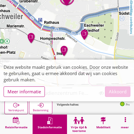
OpenStreetMap contributors
Deze website maakt gebruik van cookies. Door onze website
te gebruiken, gaat u ermee akkoord dat wij van cookies
gebruik maken.
Meer informatie
Akkoord
Eschweiler, Studienzentrum Fernuniversität Hagen
Volgende haltes:
Preyerstraße in 
Vertrekpunt
Bestemming
Start
Stadsinformatie
Opleiding
Eschweiler, Studienzentrum Fernuniversität Hagen
Reisinformatie
Stadsinformatie
Vrije tijd &
Mobiliteit
meer
toerisme