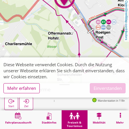
OpenStreetMap contributors
Diese Webseite verwendet Cookies. Durch die Nutzung
unserer Webseite erklären Sie sich damit einverstanden, dass
wir Cookies einsetzen.
Mehr erfahren
Einverstanden
Roetgen Therme
Wanderstation in 118m
Start
Ziel
Start
Freizeit & Tourismus
Sport
Roetgen Therme
Fahrplanauskunft
Stadtinfos
Freizeit &
Mobilität
Mehr
Tourismus