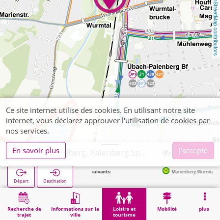
OpenStreetMap contributors
Ce site internet utilise des cookies. En utilisant notre site
internet, vous déclarez approuver l'utilisation de cookies par
nos services.
En savoir plus
J'accepte
Übach-Palenberg, Palenberg Sportplatz
Arrêts suivants:
Marienberg Wurmtal in 219m
Départ
Destination
Démarrage
Loisirs et tourisme
Sport
Übach-Palenberg, Palenberg Sportplatz
Recherche de
Informations sur la
Loisirs et
Mobilité
plus
trajet
ville
tourisme