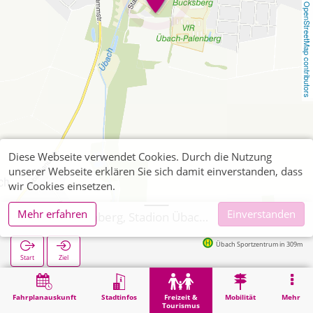
OpenStreetMap contributors
Diese Webseite verwendet Cookies. Durch die Nutzung
unserer Webseite erklären Sie sich damit einverstanden, dass
wir Cookies einsetzen.
Mehr erfahren
Einverstanden
Übach-Palenberg, Stadion Übachtal
Übach Sportzentrum in 309m
Start
Ziel
Start
Freizeit & Tourismus
Sport
Übach-Palenberg, Stadion Übachtal
Fahrplanauskunft
Stadtinfos
Freizeit &
Mobilität
Mehr
Tourismus