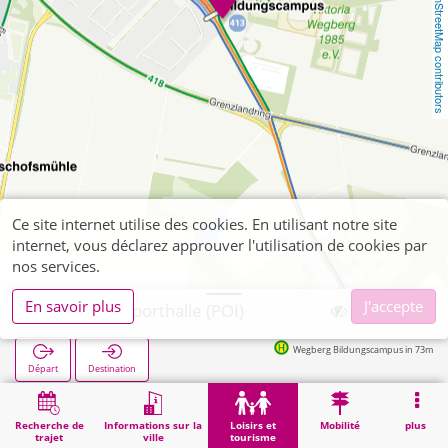
OpenStreetMap contributors
Ce site internet utilise des cookies. En utilisant notre site
internet, vous déclarez approuver l'utilisation de cookies par
nos services.
En savoir plus
J'accepte
Wegberg, Sporthalle (POI)
Wegberg Bildungscampus in 73m
Départ
Destination
Démarrage
Loisirs et tourisme
Sport
Wegberg, Sporthalle (POI)
Recherche de
Informations sur la
Loisirs et
Mobilité
plus
trajet
ville
tourisme