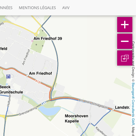
ONNÉES
MENTIONS LÉGALES
AVV
Cartography and Design: © 
1
Baumgardt Consultants GbR
, Map data: © 