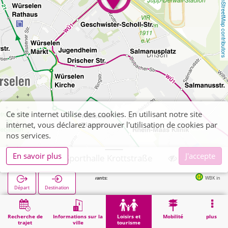
OpenStreetMap contributors
Ce site internet utilise des cookies. En utilisant notre site
internet, vous déclarez approuver l'utilisation de cookies par
nos services.
En savoir plus
J'accepte
Würselen, Sporthalle Krottstraße
Arrêts suivants:
WBK in 168m
Départ
Destination
Démarrage
Loisirs et tourisme
Sport
Würselen, Sporthalle Krottstraße
Recherche de
Informations sur la
Loisirs et
Mobilité
plus
trajet
ville
tourisme