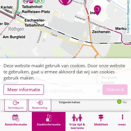
OpenStreetMap contributors
Deze website maakt gebruik van cookies. Door onze website
te gebruiken, gaat u ermee akkoord dat wij van cookies
gebruik maken.
Meer informatie
Akkoord
Eschweiler, Willi-Fährmann-Schule (POI)
Volgende haltes:
Hompeschstraße 
Vertrekpunt
Bestemming
Start
Stadsinformatie
Opleiding
Eschweiler, Willi-Fährmann-Schule (POI)
Reisinformatie
Stadsinformatie
Vrije tijd &
Mobiliteit
meer
toerisme