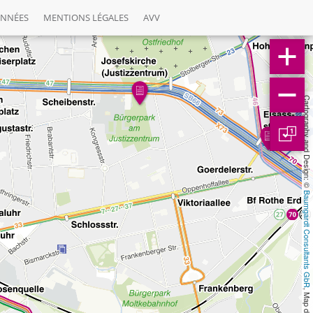
ONNÉES
MENTIONS LÉGALES
AVV
Cartography and Design: © 
1
Baumgardt Consultants GbR
, Map data: © 