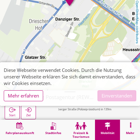
OpenStreetMap contributors
Diese Webseite verwendet Cookies. Durch die Nutzung
unserer Webseite erklären Sie sich damit einverstanden, dass
wir Cookies einsetzen.
Mehr erfahren
Einverstanden
Aachen, Ortz Postagentur (REWE-Markt)
Königsberger Straße (Polizeipräsidium) in 139m
D
Start
Ziel
Start
Mobilität
Ticketverkauf
Aachen, Ortz Postagentur (REWE-Markt)
Fahrplanauskunft
Stadtinfos
Freizeit &
Mobilität
Mehr
Tourismus