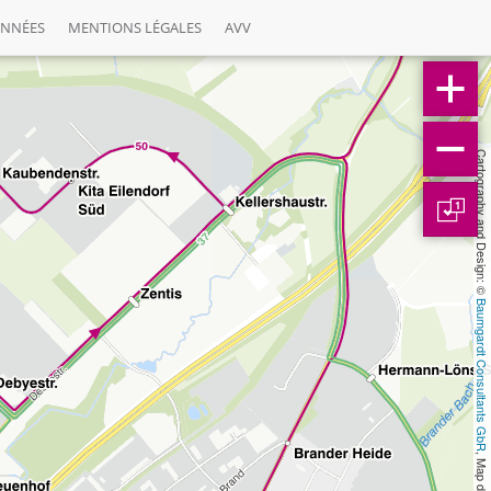
ONNÉES
MENTIONS LÉGALES
AVV
Cartography and Design: © 
1
Baumgardt Consultants GbR
, Map data: © 