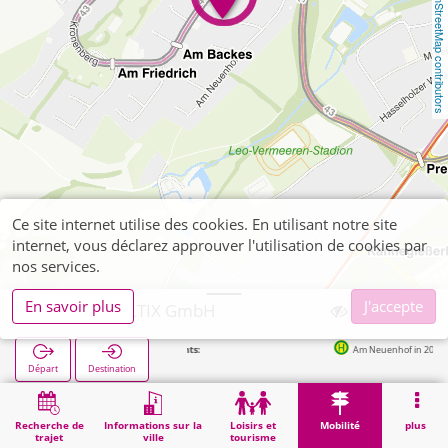
OpenStreetMap contributors
Ce site internet utilise des cookies. En utilisant notre site
internet, vous déclarez approuver l'utilisation de cookies par
nos services.
En savoir plus
J'accepte
Aachen, SELTIX GmbH
Arrêts suivants:
Am Neuenhof in 202m
Départ
Destination
Démarrage
Mobilité
Vente de billets
Aachen, SELTIX GmbH
Recherche de
Informations sur la
Loisirs et
Mobilité
plus
trajet
ville
tourisme