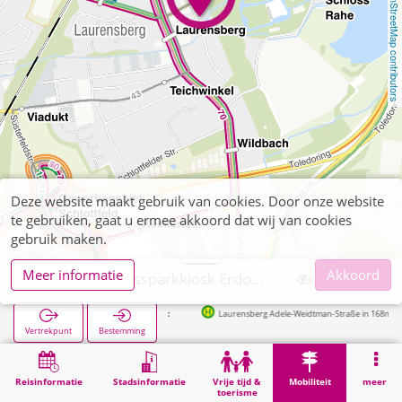
OpenStreetMap contributors
Deze website maakt gebruik van cookies. Door onze website
te gebruiken, gaat u ermee akkoord dat wij van cookies
gebruik maken.
Meer informatie
Akkoord
Aachen, Schlossparkkiosk Erdogan Dakman
Laurensberg Adele-Weidtman-Straße in 168m
Vertrekpunt
Bestemming
Start
Mobiliteit
Verkoop van tickets
Aachen, Schlossparkkiosk Erdogan Dakman
Reisinformatie
Stadsinformatie
Vrije tijd &
Mobiliteit
meer
toerisme