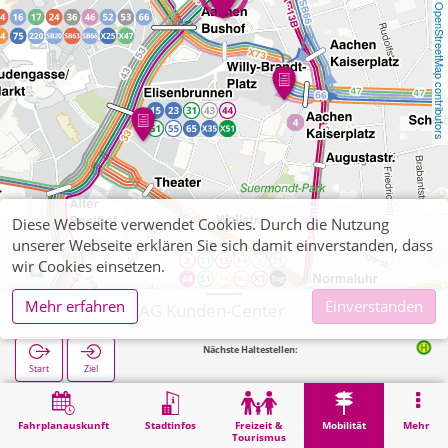
OpenStreetMap contributors
Diese Webseite verwendet Cookies. Durch die Nutzung
unserer Webseite erklären Sie sich damit einverstanden, dass
wir Cookies einsetzen.
Mehr erfahren
Einverstanden
Aachen, ASEAG Kunden-Center
Nächste Haltestellen:
Willy-Brandt-Pl
Start
Ziel
Start
Mobilität
Ticketverkauf
Aachen, ASEAG Kunden-Center
Fahrplanauskunft
Stadtinfos
Freizeit &
Mobilität
Mehr
Tourismus