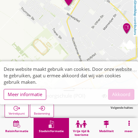
OpenStreetMap contributors
Deze website maakt gebruik van cookies. Door onze website
te gebruiken, gaat u ermee akkoord dat wij van cookies
gebruik maken.
Meer informatie
Akkoord
Euskirchen, Georgschule (POI)
Volgende haltes:
Vertrekpunt
Bestemming
Start
Stadsinformatie
Opleiding
Euskirchen, Georgschule (POI)
Reisinformatie
Stadsinformatie
Vrije tijd &
Mobiliteit
meer
toerisme