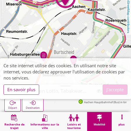
OpenStreetMap contributors
Ce site internet utilise des cookies. En utilisant notre site
internet, vous déclarez approuver l'utilisation de cookies par
nos services.
En savoir plus
J'accepte
Aachen, Kleen Lotto, Tabakwaren
Aachen Hauptbahnhof (Bus) in 6m
Départ
Destination
Démarrage
Mobilité
Vente de billets
Aachen, Kleen Lotto, Tabakwaren
Recherche de
Informations sur la
Loisirs et
Mobilité
plus
trajet
ville
tourisme