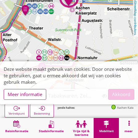
OpenStreetMap contributors
Deze website maakt gebruik van cookies. Door onze website
te gebruiken, gaat u ermee akkoord dat wij van cookies
gebruik maken.
Meer informatie
Akkoord
Aachen, Kleen Tabakwaren, Zeitschriften
Volgende haltes:
Aachen Kaiserplatz in 69m
Vertrekpunt
Bestemming
Start
Mobiliteit
Verkoop van tickets
Aachen, Kleen Tabakwaren, Zeitschriften
Reisinformatie
Stadsinformatie
Vrije tijd &
Mobiliteit
meer
toerisme