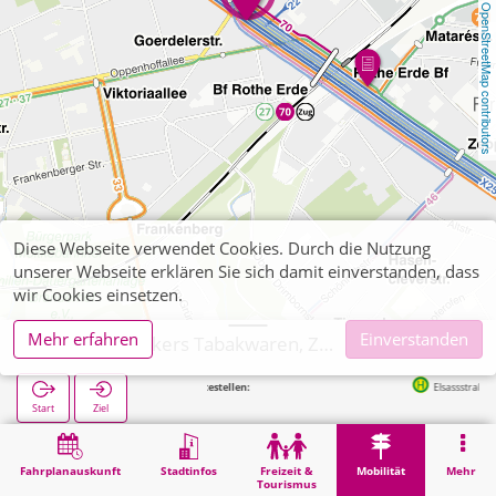
OpenStreetMap contributors
Diese Webseite verwendet Cookies. Durch die Nutzung
unserer Webseite erklären Sie sich damit einverstanden, dass
wir Cookies einsetzen.
Mehr erfahren
Einverstanden
Aachen, Beckers Tabakwaren, Zeitschriften
Nächste Haltestellen:
Elsassstraße in 38m
Start
Ziel
Start
Mobilität
Ticketverkauf
Aachen, Beckers Tabakwaren, Zeitschriften
Fahrplanauskunft
Stadtinfos
Freizeit &
Mobilität
Mehr
Tourismus