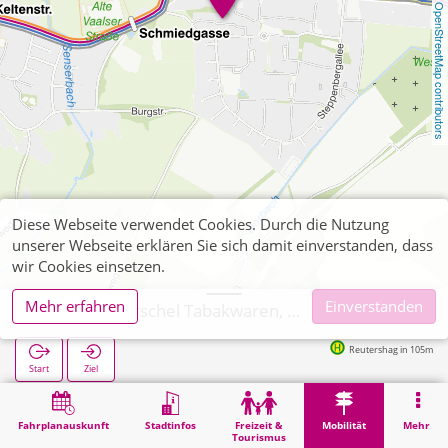
OpenStreetMap contributors
Diese Webseite verwendet Cookies. Durch die Nutzung
unserer Webseite erklären Sie sich damit einverstanden, dass
wir Cookies einsetzen.
Mehr erfahren
Einverstanden
Aachen, Morschel Tabakwaren, Zeitschriften
Reutershag in 105m
Start
Ziel
Start
Mobilität
Ticketverkauf
Aachen, Morschel Tabakwaren, Zeitschriften
Fahrplanauskunft
Stadtinfos
Freizeit &
Mobilität
Mehr
Tourismus