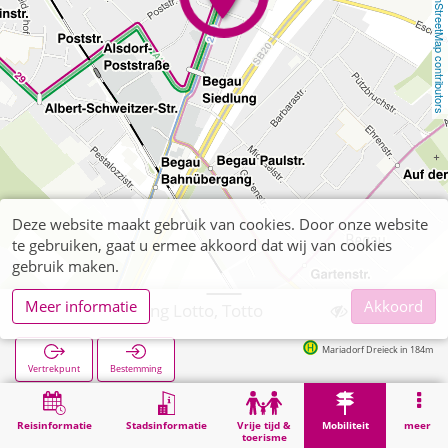
OpenStreetMap contributors
Deze website maakt gebruik van cookies. Door onze website
te gebruiken, gaat u ermee akkoord dat wij van cookies
gebruik maken.
Meer informatie
Akkoord
Alsdorf, Röhring Lotto, Totto
Mariadorf Dreieck in 184m
Vertrekpunt
Bestemming
Start
Mobiliteit
Verkoop van tickets
Alsdorf, Röhring Lotto, Totto
Reisinformatie
Stadsinformatie
Vrije tijd &
Mobiliteit
meer
toerisme