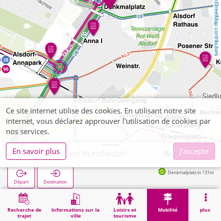
OpenStreetMap contributors
Ce site internet utilise des cookies. En utilisant notre site
internet, vous déclarez approuver l'utilisation de cookies par
nos services.
En savoir plus
J'accepte
Alsdorf, Breuer Bürobedarf
Denkmalplatz in 131m
Départ
Destination
Démarrage
Mobilité
Vente de billets
Alsdorf, Breuer Bürobedarf
Recherche de
Informations sur la
Loisirs et
Mobilité
plus
trajet
ville
tourisme