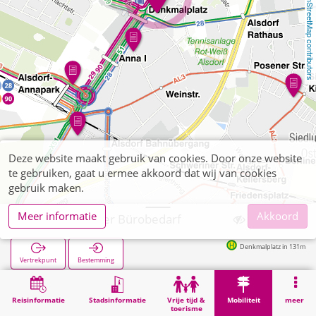
OpenStreetMap contributors
Deze website maakt gebruik van cookies. Door onze website
te gebruiken, gaat u ermee akkoord dat wij van cookies
gebruik maken.
Meer informatie
Akkoord
Alsdorf, Breuer Bürobedarf
Denkmalplatz in 131m
Vertrekpunt
Bestemming
Start
Mobiliteit
Verkoop van tickets
Alsdorf, Breuer Bürobedarf
Reisinformatie
Stadsinformatie
Vrije tijd &
Mobiliteit
meer
toerisme