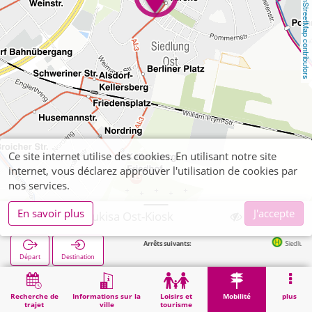
OpenStreetMap contributors
Ce site internet utilise des cookies. En utilisant notre site
internet, vous déclarez approuver l'utilisation de cookies par
nos services.
En savoir plus
J'accepte
Alsdorf, Kolukisa Ost-Kiosk
Arrêts suivants:
Siedlung Ost Kirche 
Départ
Destination
Démarrage
Mobilité
Vente de billets
Alsdorf, Kolukisa Ost-Kiosk
Recherche de
Informations sur la
Loisirs et
Mobilité
plus
trajet
ville
tourisme