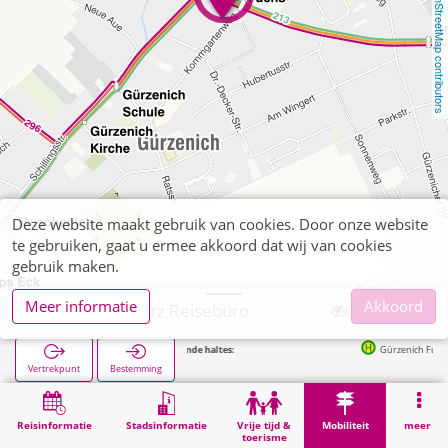
OpenStreetMap contributors
Deze website maakt gebruik van cookies. Door onze website
te gebruiken, gaat u ermee akkoord dat wij van cookies
gebruik maken.
Meer informatie
Akkoord
Düren, Schwarz Reisebüro
Volgende haltes:
Gürzenich Fuchs in 65
Vertrekpunt
Bestemming
Start
Mobiliteit
Verkoop van tickets
Düren, Schwarz Reisebüro
Reisinformatie
Stadsinformatie
Vrije tijd &
Mobiliteit
meer
toerisme