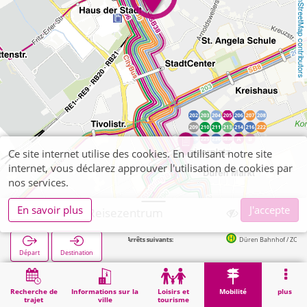
OpenStreetMap contributors
Ce site internet utilise des cookies. En utilisant notre site
internet, vous déclarez approuver l'utilisation de cookies par
nos services.
En savoir plus
J'accepte
Düren, DB Reisezentrum
Arrêts suivants:
Düren Bahnhof / ZOB (Bus) in 1
Départ
Destination
Démarrage
Mobilité
Vente de billets
Düren, DB Reisezentrum
Recherche de
Informations sur la
Loisirs et
Mobilité
plus
trajet
ville
tourisme