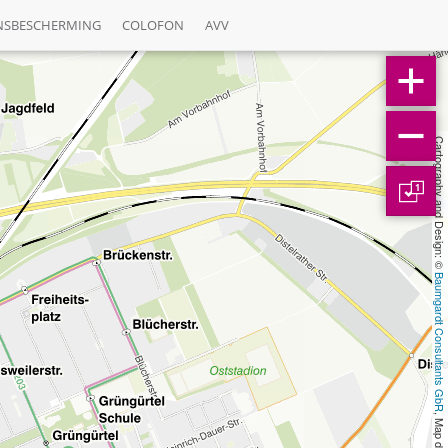
NSBESCHERMING
COLOFON
AVV
Cartography and Design: © 
1
Baumgardt Consultants GbR
, Map data: © 