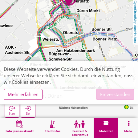
OpenStreetMap contributors
Diese Webseite verwendet Cookies. Durch die Nutzung
unserer Webseite erklären Sie sich damit einverstanden, dass
wir Cookies einsetzen.
Mehr erfahren
Einverstanden
Düren, iPunkt Düren
Nächste Haltestellen:
Düren Kaiserplatz
Start
Ziel
Start
Mobilität
Ticketverkauf
Düren, iPunkt Düren
Fahrplanauskunft
Stadtinfos
Freizeit &
Mobilität
Mehr
Tourismus